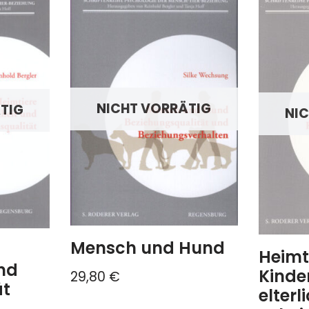
NICHT VORRÄTIG
TIG
NI
Mensch und Hund
Heimt
nd
Kinder
29,80
€
ät
elterl