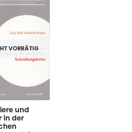
CHT VORRÄTIG
iere und
 in der
ichen