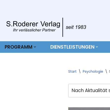
Zum
Inhalt
springen
PROGRAMM
DIENSTLEISTUNGEN
Start
\
Psychologie
\