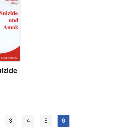
izide
3
4
5
6