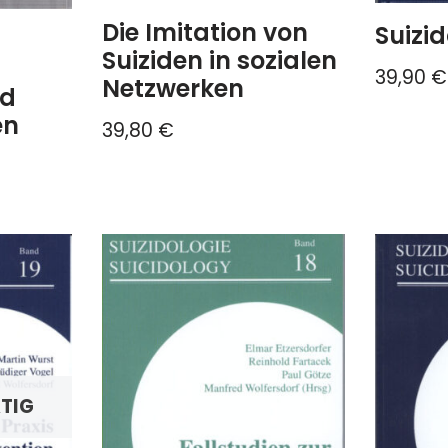
Die Imitation von
Suizid
d
Suiziden in sozialen
39,90
€
Netzwerken
nd
en
39,80
€
TIG