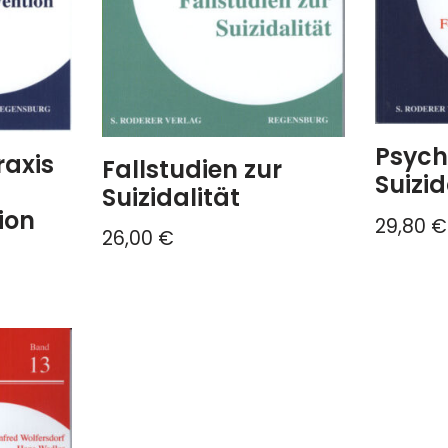
Psych
raxis
Fallstudien zur
Suizid
Suizidalität
ion
29,80
€
26,00
€