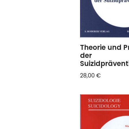
Theorie und P
der
Suizidprävent
28,00
€