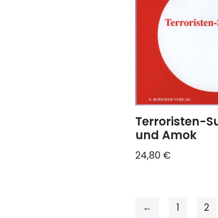
Terroristen-Su
und Amok
24,80
€
←
1
2