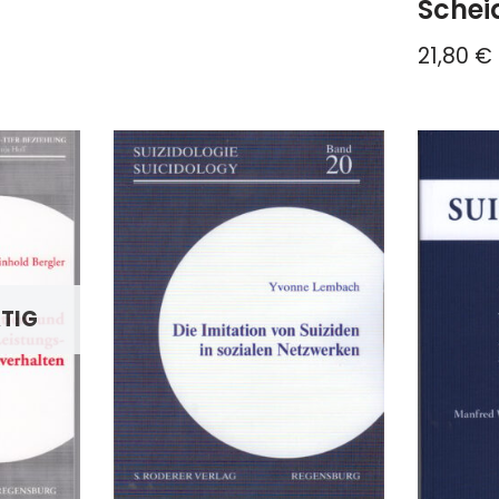
Schei
21,80
€
TIG