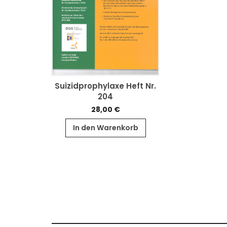
ehr des
Suizidprophylaxe Heft Nr.
en
204
€
28,00
€
enkorb
In den Warenkorb