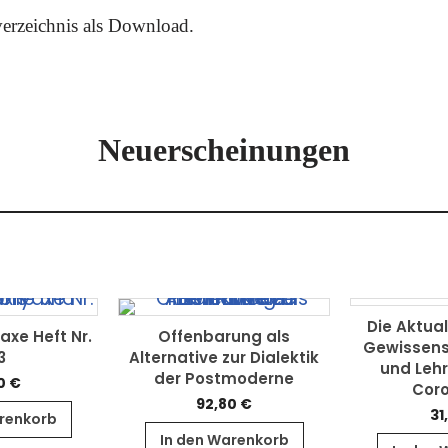
erzeichnis als Download.
Neuerscheinungen
Die Aktual
axe Heft Nr.
Offenbarung als
Gewissens 
3
Alternative zur Dialektik
und Lehr
der Postmoderne
0
€
Coro
92,80
€
31
arenkorb
In den Warenkorb