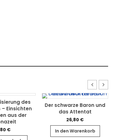
isierung des
Der schwarze Baron und
Seelenha
– Einsichten
das Attentat
en aus der
26,80
€
nazeit
,80
€
In den Warenkorb
In de