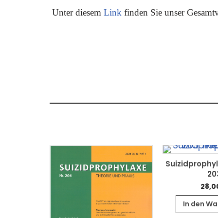
Unter diesem
Link
finden Sie unser Gesamtv
Suizidprophyl
20
28,0
In den W