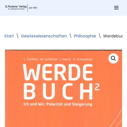
Zum
Inhalt
springen
Start
\
Geisteswissenschaften
\
Philosophie
\
Werdebuch –