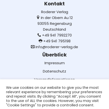
Kontakt
Roderer Verlag
In der Obern Au 12
93055 Regensburg
Deutschland
+49 941 7992270
+49 941 795198
info@roderer-verlag.de
Überblick
Impressum
Datenschutz
Versandinformationen
We use cookies on our website to give you the most
Lieferung und Bezahlung
relevant experience by remembering your preferences
AGB
and repeat visits. By clicking “Accept All”, you consent
to the use of ALL the cookies. However, you may visit
Social Media
"Cookie Settings" to provide a controlled consent.