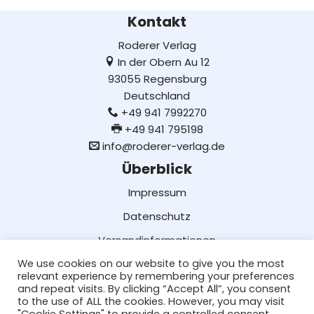
Kontakt
Roderer Verlag
In der Obern Au 12
93055 Regensburg
Deutschland
+49 941 7992270
+49 941 795198
info@roderer-verlag.de
Überblick
Impressum
Datenschutz
Versandinformationen
We use cookies on our website to give you the most
Lieferung und Bezahlung
relevant experience by remembering your preferences
AGB
and repeat visits. By clicking “Accept All”, you consent
to the use of ALL the cookies. However, you may visit
Social Media