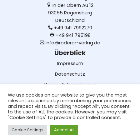
In der Obern Au 12
93055 Regensburg
Deutschland
+49 941 7992270
+49 941 795198
info@roderer-verlag.de
Überblick
Impressum
Datenschutz
Versandinformationen
We use cookies on our website to give you the most
Lieferung und Bezahlung
relevant experience by remembering your preferences
AGB
and repeat visits. By clicking “Accept All”, you consent
to the use of ALL the cookies. However, you may visit
Social Media
"Cookie Settings" to provide a controlled consent.
Facebook
Cookie Settings
Accept All
Neve
| Präsentiert von
WordPress