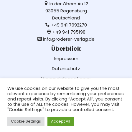
In der Obern Au 12
93055 Regensburg
Deutschland
+49 941 7992270
+49 941 795198
info@roderer-verlag.de
Überblick
Impressum
Datenschutz
Versandinformationen
We use cookies on our website to give you the most
Lieferung und Bezahlung
relevant experience by remembering your preferences
AGB
and repeat visits. By clicking “Accept All”, you consent
to the use of ALL the cookies. However, you may visit
Social Media
"Cookie Settings" to provide a controlled consent.
Facebook
Cookie Settings
Accept All
Neve
| Präsentiert von
WordPress