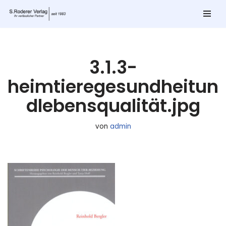
Zum
Inhalt
springen
3.1.3-
heimtieregesundheitun
dlebensqualität.jpg
von
admin