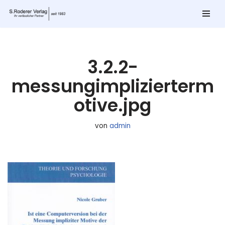
Zum
Inhalt
springen
3.2.2-
messungimplizierterm
otive.jpg
von
admin