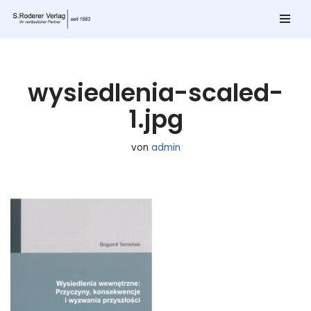
Zum
Inhalt
springen
wysiedlenia-scaled-
1.jpg
von
admin