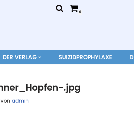
0
DER VERLAG
SUIZIDPROPHYLAXE
D
nner_Hopfen-.jpg
von
admin