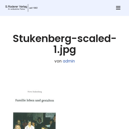
Zum
Inhalt
springen
Stukenberg-scaled-
1.jpg
von
admin