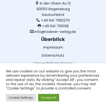
In der Obern Au 12
93055 Regensburg
Deutschland
+49 941 7992270
+49 941 795198
info@roderer-verlag.de
Überblick
Impressum
Datenschutz
Versandinformationen
We use cookies on our website to give you the most
Lieferung und Bezahlung
relevant experience by remembering your preferences
AGB
and repeat visits. By clicking “Accept All”, you consent
to the use of ALL the cookies. However, you may visit
Social Media
"Cookie Settings" to provide a controlled consent.
Facebook
Cookie Settings
Accept All
Neve
| Präsentiert von
WordPress