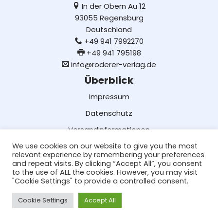
In der Obern Au 12
93055 Regensburg
Deutschland
+49 941 7992270
+49 941 795198
info@roderer-verlag.de
Überblick
Impressum
Datenschutz
Versandinformationen
We use cookies on our website to give you the most
Lieferung und Bezahlung
relevant experience by remembering your preferences
AGB
and repeat visits. By clicking “Accept All”, you consent
to the use of ALL the cookies. However, you may visit
Social Media
"Cookie Settings" to provide a controlled consent.
Facebook
Cookie Settings
Accept All
Neve
| Präsentiert von
WordPress