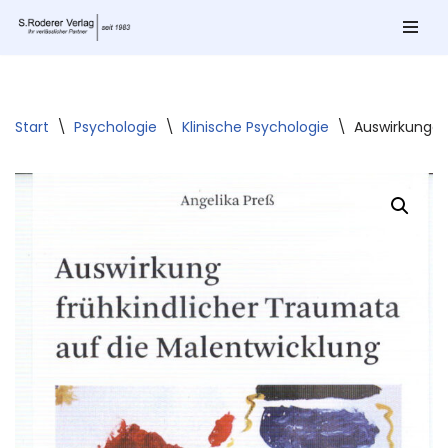
Zum
Inhalt
springen
Start
\
Psychologie
\
Klinische Psychologie
\
Auswirkungen