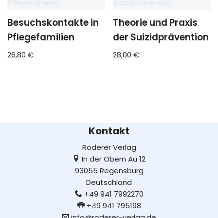
Besuchskontakte in
Theorie und Praxis
Pflegefamilien
der Suizidprävention
26,80
€
28,00
€
Kontakt
Roderer Verlag
In der Obern Au 12
93055 Regensburg
Deutschland
+49 941 7992270
+49 941 795198
info@roderer-verlag.de