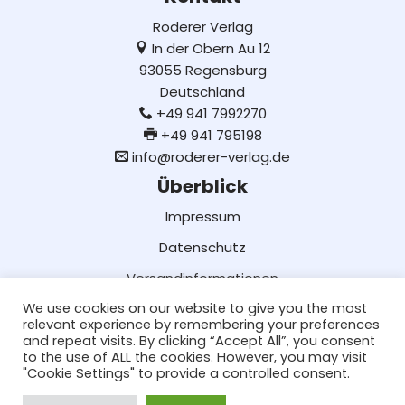
Roderer Verlag
In der Obern Au 12
93055 Regensburg
Deutschland
+49 941 7992270
+49 941 795198
info@roderer-verlag.de
Überblick
Impressum
Datenschutz
Versandinformationen
We use cookies on our website to give you the most
Lieferung und Bezahlung
relevant experience by remembering your preferences
AGB
and repeat visits. By clicking “Accept All”, you consent
to the use of ALL the cookies. However, you may visit
Social Media
"Cookie Settings" to provide a controlled consent.
Facebook