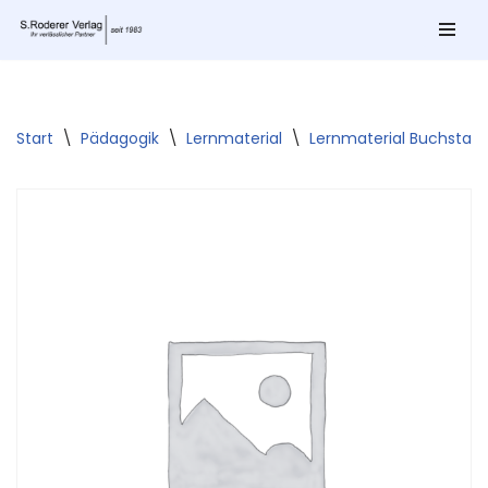
Zum
Inhalt
springen
Start
\
Pädagogik
\
Lernmaterial
\
Lernmaterial Buchstab