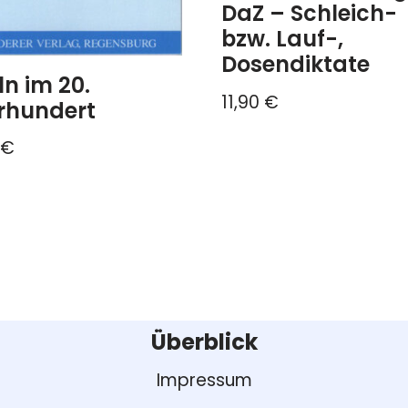
DaZ – Schleich-
bzw. Lauf-,
Dosendiktate
ln im 20.
11,90
€
rhundert
€
Überblick
Impressum