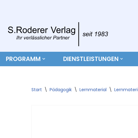
Zum
Inhalt
springen
PROGRAMM
DIENSTLEISTUNGEN
Start
\
Pädagogik
\
Lernmaterial
\
Lernmater