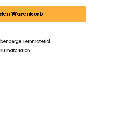
 den Warenkorb
tabenberge
,
Lernmaterial
hulmaterialien