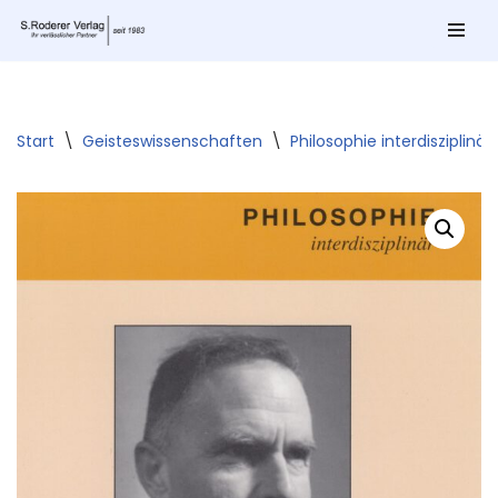
Zum
Inhalt
springen
Start
\
Geisteswissenschaften
\
Philosophie interdisziplinär