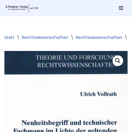
Zum
Inhalt
springen
Start
\
Rechtswissenschaften
\
Rechtswissenschaften
\
N