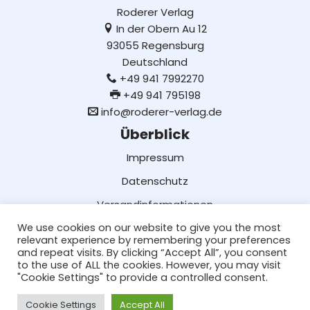
Roderer Verlag
In der Obern Au 12
93055 Regensburg
Deutschland
+49 941 7992270
+49 941 795198
info@roderer-verlag.de
Überblick
Impressum
Datenschutz
Versandinformationen
We use cookies on our website to give you the most
Lieferung und Bezahlung
relevant experience by remembering your preferences
AGB
and repeat visits. By clicking “Accept All”, you consent
to the use of ALL the cookies. However, you may visit
Social Media
"Cookie Settings" to provide a controlled consent.
Facebook
Cookie Settings
Accept All