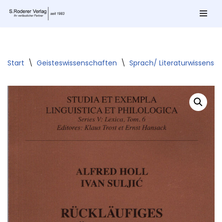
Zum
Inhalt
springen
Start
\
Geisteswissenschaften
\
Sprach/ Literaturwissensc