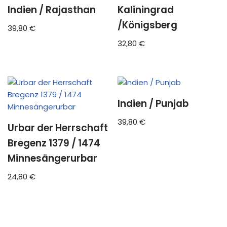
Indien / Rajasthan
Kaliningrad
/Königsberg
39,80
€
32,80
€
Indien / Punjab
39,80
€
Urbar der Herrschaft
Bregenz 1379 / 1474
Minnesängerurbar
24,80
€