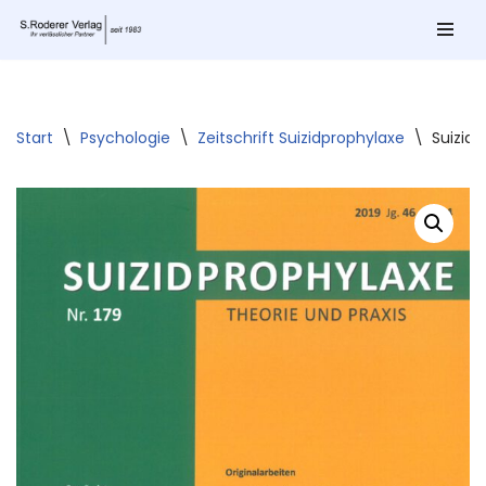
Zum
Inhalt
springen
Start
\
Psychologie
\
Zeitschrift Suizidprophylaxe
\
Suizidp