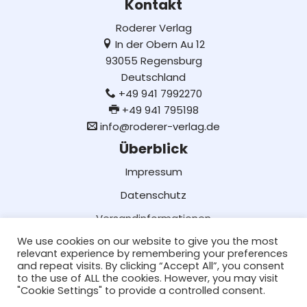
Kontakt
Roderer Verlag
In der Obern Au 12
93055 Regensburg
Deutschland
+49 941 7992270
+49 941 795198
info@roderer-verlag.de
Überblick
Impressum
Datenschutz
Versandinformationen
We use cookies on our website to give you the most
Lieferung und Bezahlung
relevant experience by remembering your preferences
AGB
and repeat visits. By clicking “Accept All”, you consent
to the use of ALL the cookies. However, you may visit
Social Media
"Cookie Settings" to provide a controlled consent.