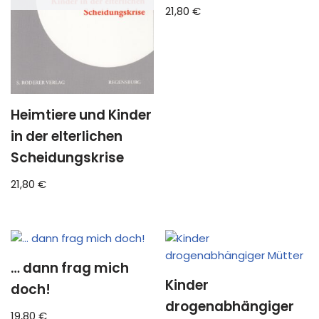
21,80
€
Heimtiere und Kinder
in der elterlichen
Scheidungskrise
21,80
€
… dann frag mich
Kinder
doch!
drogenabhängiger
19,80
€