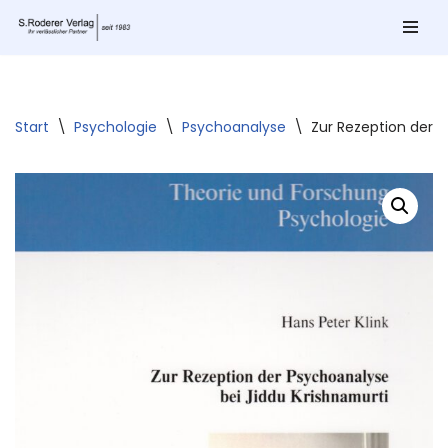
Zum
Inhalt
springen
Start
\
Psychologie
\
Psychoanalyse
\
Zur Rezeption der P