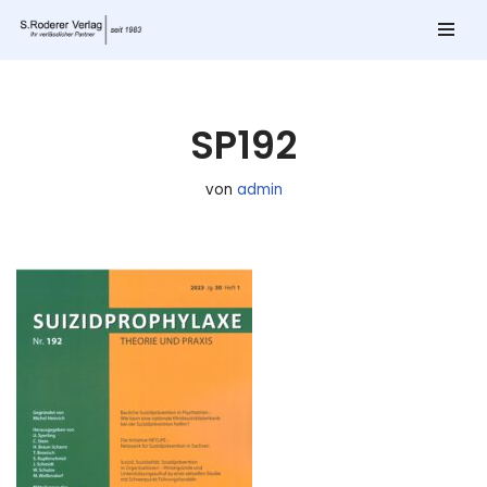
Zum
Inhalt
springen
SP192
von
admin