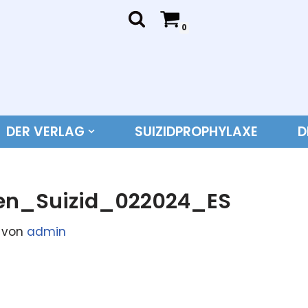
0
DER VERLAG
SUIZIDPROPHYLAXE
D
en_Suizid_022024_ES
von
admin