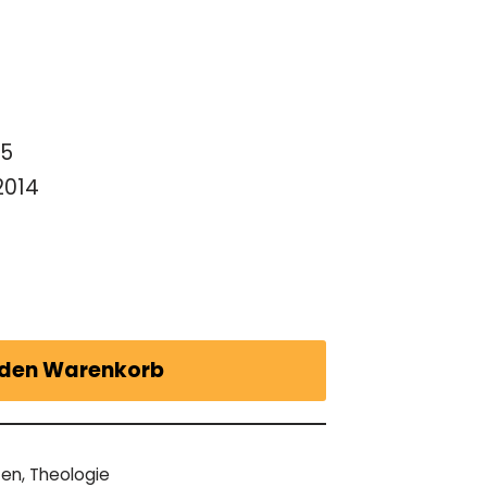
-5
2014
 den Warenkorb
ten
,
Theologie