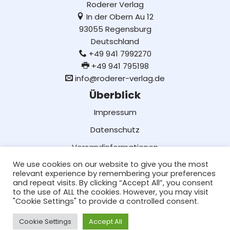
Roderer Verlag
In der Obern Au 12
93055 Regensburg
Deutschland
+49 941 7992270
+49 941 795198
info@roderer-verlag.de
Überblick
Impressum
Datenschutz
Versandinformationen
We use cookies on our website to give you the most
Lieferung und Bezahlung
relevant experience by remembering your preferences
AGB
and repeat visits. By clicking “Accept All”, you consent
to the use of ALL the cookies. However, you may visit
Social Media
"Cookie Settings" to provide a controlled consent.
Facebook
Cookie Settings
Accept All