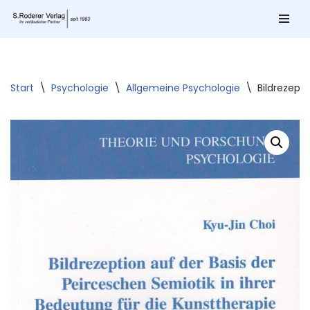
Zum
Inhalt
springen
Start
\
Psychologie
\
Allgemeine Psychologie
\
Bildrezept