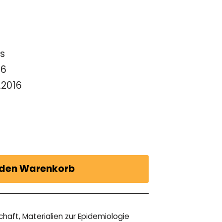
es
-6
.2016
 den Warenkorb
chaft
,
Materialien zur Epidemiologie