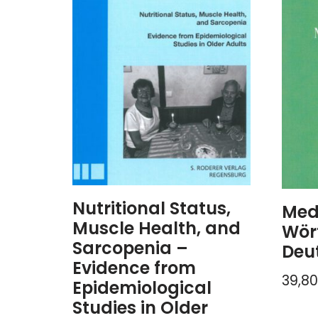
Nutritional Status,
Med
Muscle Health, and
Wör
Sarcopenia –
Deu
Evidence from
39,8
Epidemiological
Studies in Older