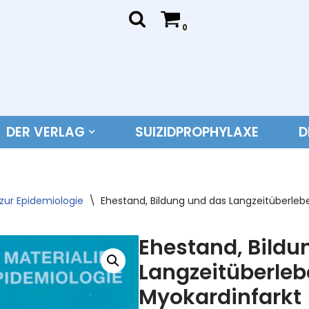
0
DER VERLAG
SUIZIDPROPHYLAXE
D
 zur Epidemiologie
\
Ehestand, Bildung und das Langzeitüberle
Ehestand, Bildu
Langzeitüberle
Myokardinfarkt