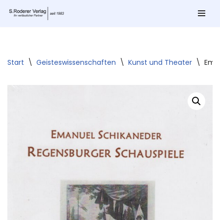
Zum
Inhalt
springen
Start
\
Geisteswissenschaften
\
Kunst und Theater
\
Eman