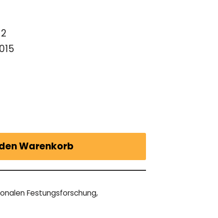
n
-2
2015
 den Warenkorb
tionalen Festungsforschung
,