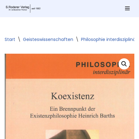
Zum
Inhalt
springen
Start
\
Geisteswissenschaften
\
Philosophie interdisziplinär