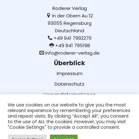
Roderer Verlag
In der Obern Au 12
93055 Regensburg
Deutschland
+49 941 7992270
+49 941 795198
info@roderer-verlag.de
Überblick
Impressum
Datenschutz
Versandinformationen
We use cookies on our website to give you the most
Lieferung und Bezahlung
relevant experience by remembering your preferences
AGB
and repeat visits. By clicking “Accept All”, you consent
to the use of ALL the cookies. However, you may visit
Social Media
"Cookie Settings" to provide a controlled consent.
Facebook