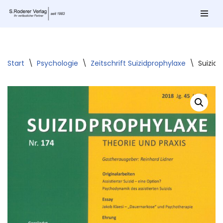
Zum
Inhalt
springen
Start
\
Psychologie
\
Zeitschrift Suizidprophylaxe
\
Suizidp