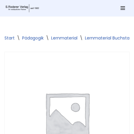
Zum
Inhalt
springen
Start
\
Pädagogik
\
Lernmaterial
\
Lernmaterial Buchstab