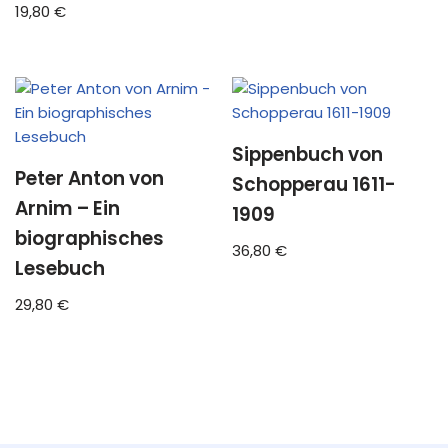
Bewertet
19,80
€
mit
4.92
von 5
Sippenbuch von
Peter Anton von
Schopperau 1611-
Arnim – Ein
1909
biographisches
36,80
€
Lesebuch
29,80
€