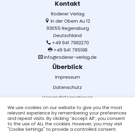
Kontakt
Roderer Verlag
In der Obern Au 12
93055 Regensburg
Deutschland
+49 941 7992270
+49 941 795198
info@roderer-verlag.de
Überblick
Impressum
Datenschutz
Versandinformationen
We use cookies on our website to give you the most
Lieferung und Bezahlung
relevant experience by remembering your preferences
AGB
and repeat visits. By clicking “Accept All”, you consent
to the use of ALL the cookies. However, you may visit
Social Media
"Cookie Settings" to provide a controlled consent.