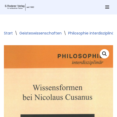
Zum
Inhalt
springen
Start
\
Geisteswissenschaften
\
Philosophie interdisziplinär