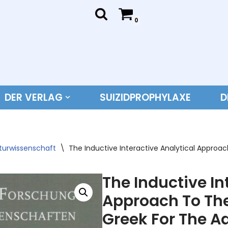
0
DER VERLAG
SUIZIDPROPHYLAXE
D
aturwissenschaft
\
The Inductive Interactive Analytical Approac
The Inductive In
Approach To The
Greek For The A