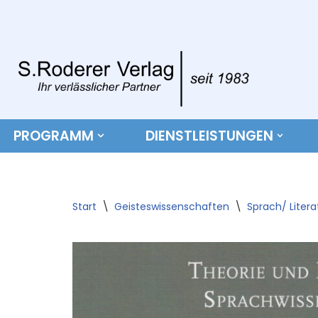
Zum
Inhalt
springen
PROGRAMM
DIENSTLEISTUNGEN
Start
\
Geisteswissenschaften
\
Sprach/ Liter