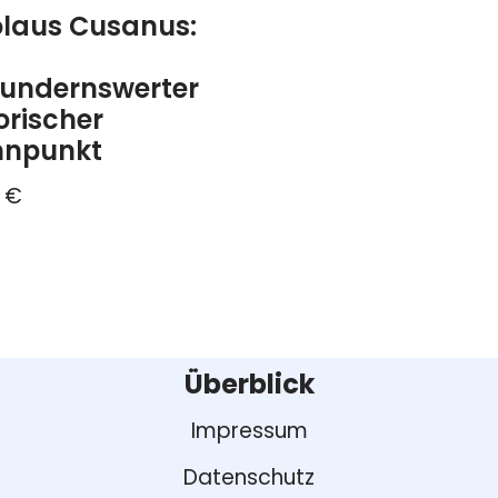
olaus Cusanus:
undernswerter
orischer
nnpunkt
0
€
Überblick
Impressum
Datenschutz