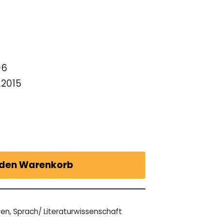
-6
.2015
 den Warenkorb
ten
,
Sprach/ Literaturwissenschaft